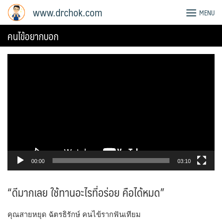
Skip
www.drchok.com
MENU
to
content
คนไข้อยากบอก
ตัว
เล่น
ไฟล์
วิดีโอ
00:00
03:10
“ดีมากเลย ใช้ทานอะไรที่อร่อย คือได้หมด”
คุณสายหยุด ฉัตรธิรักษ์ คนไข้รากฟันเทียม