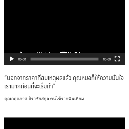
ตัว
เล่น
ไฟล์
วิดีโอ
00:00
05:09
“นอกจากราคาที่สมเหตุผลแล้ว คุณหมอก็ให้ความมั่นใจ
เรามากก่อนที่จะเริ่มทำ”
คุณกฤตภาศ จิราชัยสกุล คนไข้รากฟันเทียม
ตัว
เล่น