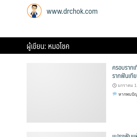
Skip
www.drchok.com
to
content
ผู้เขียน:
หมอโชค
ครอบรากเที
รากฟันเที
มกราคม 1
หากพบปัญห
แปรงฟันแห