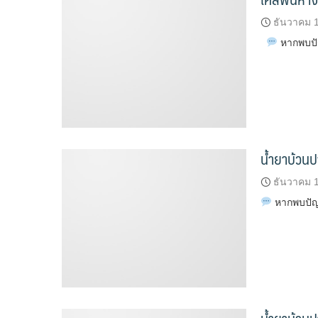
ธันวาคม 
หากพบปัญ
น้ำยาบ้วนป
ธันวาคม 
หากพบปัญห