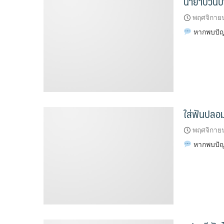
น้ำยาบ้วนปา
พฤศจิกาย
หากพบปัญห
ใส่ฟันปลอม
พฤศจิกาย
หากพบปัญห