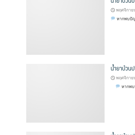
น้ำยาบ้วนป
พฤศจิกาย
หากพบปัญห
น้ำยาบ้วนป
พฤศจิกาย
หากพบป