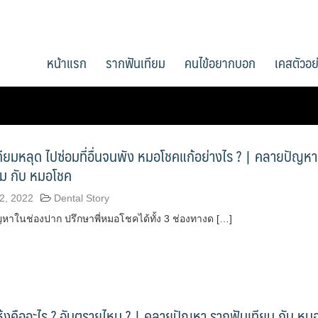
หน้าแรก
รากฟันเทียม
คนไข้อยากบอก
เคสตัวอย
ยมหลุด ไปซ่อมที่อื่นจนพัง หมอโชคแก้อย่างไร ? | คลายปัญหา
ยม กับ หมอโชค
2, 2022
Dental Story
าในช่องปาก ปรึกษาพี่หมอโชคได้ทั้ง 3 ช่องทางด […]
้งคืออะไร ? อันตรายไหม ? | คลายปัญหา รากฟันเทียม กับ หม